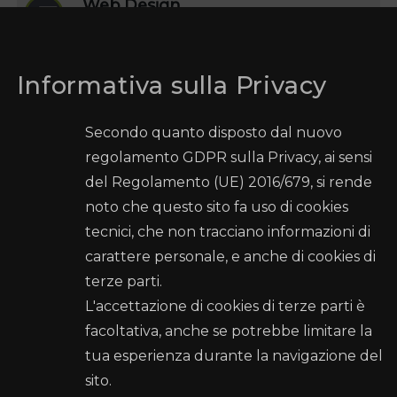
Web Design
Cristiano Lo Nano
Valentina Martino
Informativa sulla Privacy
Secondo quanto disposto dal nuovo
regolamento GDPR sulla Privacy, ai sensi
del Regolamento (UE) 2016/679, si rende
Comune di Palermo
noto che questo sito fa uso di cookies
tecnici, che non tracciano informazioni di
Recapiti e Contatti
carattere personale, e anche di cookies di
terze parti.
Sede: Palazzo Ziino - Via Dante Alighieri, 53 - 90144
PALERMO
L'accettazione di cookies di terze parti è
facoltativa, anche se potrebbe limitare la
Posta elettronica certificata (PEC):
tua esperienza durante la navigazione del
settorecultura@cert.comune.palermo.it
sito.
Telefono: 091 7407792 - 091 7407783