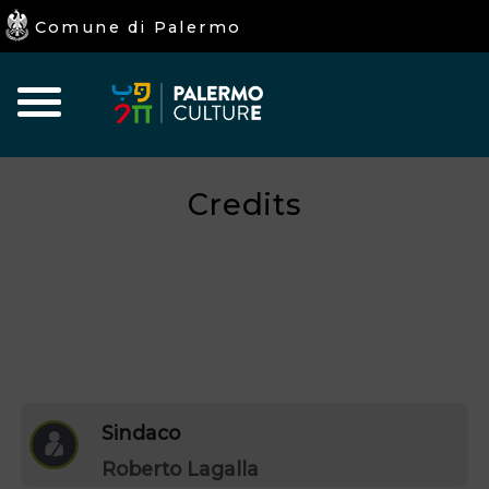
Comune di Palermo
Home
Iniziative
Eventi
I
Culturali
Programmati
luoghi
della
Credits
Cultura
Sindaco
Roberto Lagalla