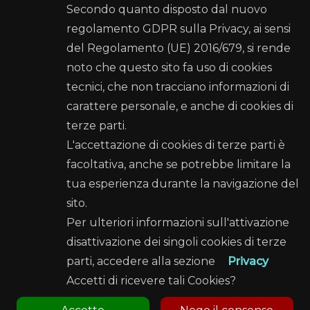
Secondo quanto disposto dal nuovo
regolamento GDPR sulla Privacy, ai sensi
del Regolamento (UE) 2016/679, si rende
Comune di Palermo
noto che questo sito fa uso di cookies
tecnici, che non tracciano informazioni di
Recapiti e Contatti
carattere personale, e anche di cookies di
terze parti.
Sede: Palazzo Ziino - Via Dante Alighieri, 53 - 90144
PALERMO
L'accettazione di cookies di terze parti è
facoltativa, anche se potrebbe limitare la
Posta elettronica certificata (PEC):
tua esperienza durante la navigazione del
settorecultura@cert.comune.palermo.it
sito.
Telefono: 091 7407792 - 091 7407783
Per ulteriori informazioni sull'attivazione
Seguici su
disattivazione dei singoli cookies di terze
parti, accedere alla sezione
Privacy
Accetti di ricevere tali Cookies?