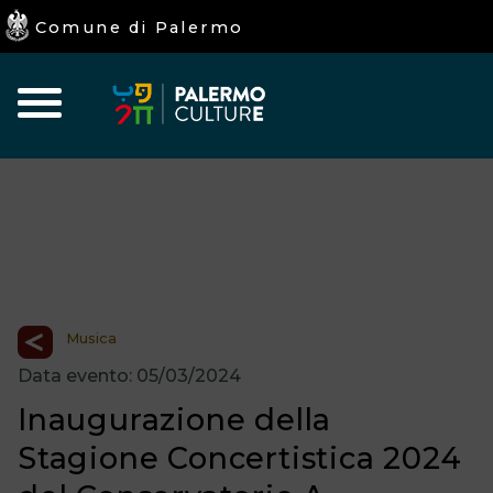
Comune di Palermo
Home
Iniziative
Eventi
I
Culturali
Programmati
luoghi
della
Cultura
Musica
Data evento: 05/03/2024
Inaugurazione della
Stagione Concertistica 2024