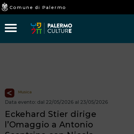
Comune di Palermo
Home
Iniziative
Eventi
I
Culturali
Programmati
luoghi
della
Cultura
Musica
Data evento: dal 22/05/2026 al 23/05/2026
Eckehard Stier dirige
l’Omaggio a Antonio