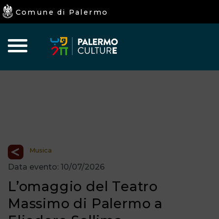
Comune di Palermo
Home
Iniziative
Eventi
I
Culturali
Programmati
luoghi
della
Cultura
Musica
Data evento: 10/07/2026
L’omaggio del Teatro
Massimo di Palermo a