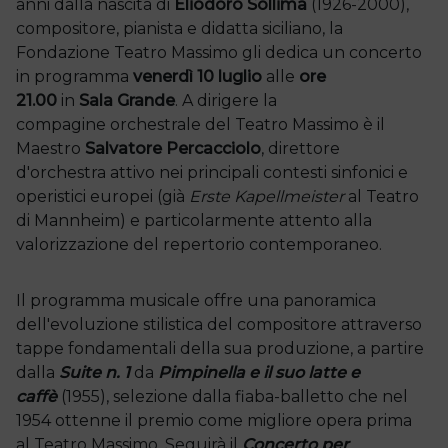
anni dalla nascita di
Eliodoro Sollima
(1926-2000),
compositore, pianista e didatta siciliano, la
Fondazione Teatro Massimo gli dedica un concerto
in programma
venerdì 10 luglio
alle
ore
21.00
in
Sala Grande
. A dirigere la
compagine orchestrale del Teatro Massimo è il
Maestro
Salvatore Percacciolo
, direttore
d'orchestra attivo nei principali contesti sinfonici e
operistici europei (già
Erste Kapellmeister
al Teatro
di Mannheim) e particolarmente attento alla
valorizzazione del repertorio contemporaneo.
Il programma musicale offre una panoramica
dell'evoluzione stilistica del compositore attraverso
tappe fondamentali della sua produzione, a partire
dalla
Suite n. 1
da
Pimpinella e il suo latte e
caffè
(1955), selezione dalla fiaba-balletto che nel
1954 ottenne il premio come migliore opera prima
al Teatro Massimo. Seguirà il
Concerto per