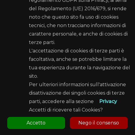
regolamento GDPR sulla Privacy, ai sensi
del Regolamento (UE) 2016/679, si rende
Comune di Palermo
noto che questo sito fa uso di cookies
tecnici, che non tracciano informazioni di
Recapiti e Contatti
carattere personale, e anche di cookies di
terze parti.
Sede: Palazzo Ziino - Via Dante Alighieri, 53 - 90144
PALERMO
L'accettazione di cookies di terze parti è
facoltativa, anche se potrebbe limitare la
Posta elettronica certificata (PEC):
tua esperienza durante la navigazione del
settorecultura@cert.comune.palermo.it
sito.
Telefono: 091 7407792 - 091 7407783
Per ulteriori informazioni sull'attivazione
Seguici su
disattivazione dei singoli cookies di terze
parti, accedere alla sezione
Privacy
Accetti di ricevere tali Cookies?
Accetto
Nego il consenso
Credits
Cookie Policy
Note Legali